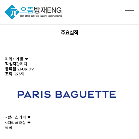
주요실적
파리바게트 ❤︎
작성자
관리자
등록일
21-09-09
조회
1,273회
할리스커피 ❤︎
파리크라상 ❤︎
목록