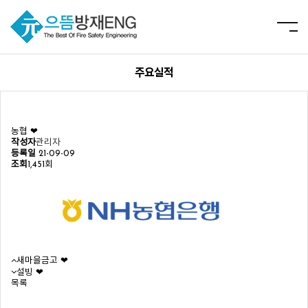
주요실적
농협 ❤︎
작성자
관리자
등록일
21-09-09
조회
1,451회
새마을금고 ❤︎
설빙 ❤︎
목록