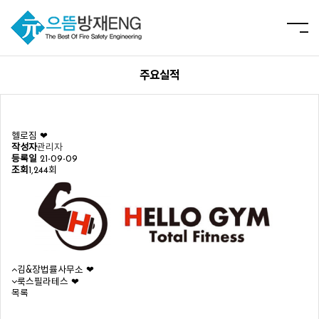
주요실적
헬로짐 ❤︎
작성자
관리자
등록일
21-09-09
조회
1,244회
김&장법률사무소 ❤︎
룩스필라테스 ❤︎
목록