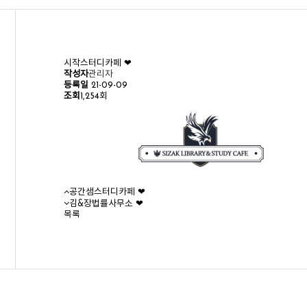
시작스터디카페 ❤︎
작성자
관리자
등록일
21-09-09
조회
1,254회
공간샘스터디카페 ❤︎
김&장법률사무소 ❤︎
목록