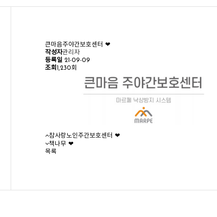
큰마음주야간보호센터 ❤︎
작성자
관리자
등록일
21-09-09
조회
1,230회
참사랑노인주간보호센터 ❤︎
책나무 ❤︎
목록