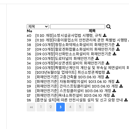
No
제목
40
[11.20 개정]소방시설공사업법 시행령, 규칙
39
[11.20 개정]다중이용업소의 안전관리에 관한 특별법 시행령
38
[09.03개정]청정소화약제소화설비의 화재안전기준
37
[09.03개정]할로겐화합물소화설비의 화재안전기준
36
[09.03개정]이산화탄소소화설비의 화재안전기준
35
[09.03개정]도로터널의 화재안전기준
34
[09.03개정]비상콘센트설비의 화재안전기준
33
[09.03개정]특별피난계단의 계단실 및 부속실 제연설비의
32
[2013년6월13일 업데이트] 최신소방관계법령
31
[화재안전기준] 고층건축물 2013.06.10 개정
30
[화재안전기준] 자동화재탐지설비 2013.06.10 개정
29
[화재안전기준] 간이스프링클러설비 2013.06.10 개정
28
[화재안전기준] 스프링클러설비 2013.06.10 개정
27
[화재안전기준]옥내소화전설비 2013.06.10 개정
26
[흡연실 설치]에 따른 안전시설등 설치 및 신고 요령 안내
1
2
4
5
3