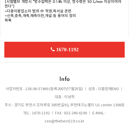
(시험밸브 개방시 "방수압력은 0.1 ㎫ 이상, 방수량은 50 L/min 이상이어야
한다")
다중이용업소의 범위 中 학원,독서실 관련
신축,증축,개축,재축이전,개설 등 용어의 정의
목록
1670-1192
Info
사업자번호 : 138-06-57469 (등록2007년7월25일) ㅣ 상호 : 으뜸방재ENG ㅣ
대표 : 이성학
주소 : 경기도 부천시 조마루로 385번길92, 부천테크노밸리 U1 center 1308호
TEL : 1670-1192 ㅣ FAX : 032-240-6190 ㅣ E-MAIL :
ceo@thebest119.co.kr