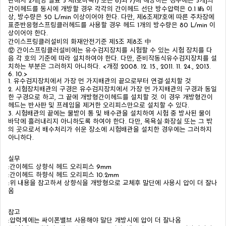
관에서 2개[영 별표 5 제1호마목1) 또는 6)과 7)에 해당하는 경우에는 5개]의
간이헤드를 동시에 개방할 경우 각각의 간이헤드 선단 방수압력은 0.1 ㎫ 이
상, 방수량은 50 L/min 이상이어야 한다. 다만, 제6조제7호에 따른 주차장에
표준반응형스프링클러헤드를 사용할 경우 헤드 1개의 방수량은 80 L/min 이
상이어야 한다.
간이스프링클러설비의 화재안전기준 제5조 제8조 中
⑫ 간이스프링클러설비에는 유수검지장치를 시험할 수 있는 시험 장치를 다
음 각 호의 기준에 따라 설치하여야 한다. 다만, 준비작동식유수검지장치를 설
치하는 부분은 그러하지 아니하다. <개정 2008. 12. 15., 2011. 11. 24., 2013.
6. 10.>
1. 유수검지장치에서 가장 먼 가지배관의 끝으로부터 연결·설치할 것
2. 시험장치배관의 구경은 유수검지장치에서 가장 먼 가지배관의 구경과 동일
한 구경으로 하고, 그 끝에 개방형간이헤드를 설치할 것. 이 경우 개방형간이
헤드는 반사판 및 프레임을 제거한 오리피스만으로 설치할 수 있다.
3. 시험배관의 끝에는 물받이 통 및 배수관을 설치하여 시험 중 방사된 물이
바닥에 흘러내리지 아니하도록 하여야 한다. 다만, 목욕실·화장실 또는 그 밖
의 곳으로서 배수처리가 쉬운 장소에 시험배관을 설치한 경우에는 그러하지
아니하다.
실무
:간이헤드 상향식 헤드 오리피스 9mm
:간이헤드 하향식 헤드 오리피스 10.2mm
:위 내용을 참고하셔 상향식을 개방형으로 교체후 말단에 사용시 압이 더 잘나
옴
참고
:압력계에는 싸이폰밸브 사용해야 말단 개방시에 압이 더 잘나옴