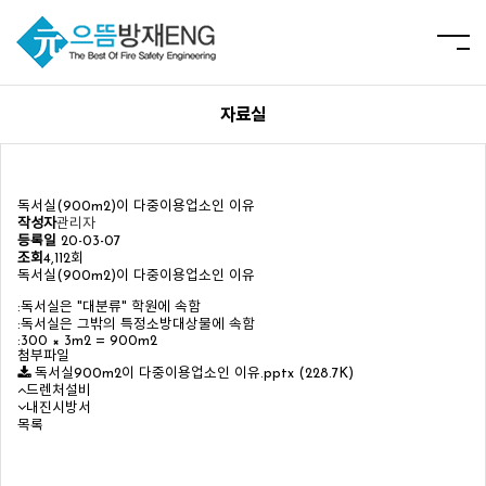
자료실
독서실(900m2)이 다중이용업소인 이유
작성자
관리자
등록일
20-03-07
조회
4,112회
독서실(900m2)이 다중이용업소인 이유
:독서실은 "대분류" 학원에 속함
:독서실은 그밖의 특정소방대상물에 속함
:300 × 3m2 = 900m2
첨부파일
독서실900m2이 다중이용업소인 이유.pptx
(228.7K)
드렌처설비
내진시방서
목록